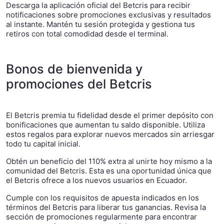
Descarga la aplicación oficial del Betcris para recibir
notificaciones sobre promociones exclusivas y resultados
al instante. Mantén tu sesión protegida y gestiona tus
retiros con total comodidad desde el terminal.
Bonos de bienvenida y
promociones del Betcris
El Betcris premia tu fidelidad desde el primer depósito con
bonificaciones que aumentan tu saldo disponible. Utiliza
estos regalos para explorar nuevos mercados sin arriesgar
todo tu capital inicial.
Obtén un beneficio del 110% extra al unirte hoy mismo a la
comunidad del Betcris. Esta es una oportunidad única que
el Betcris ofrece a los nuevos usuarios en Ecuador.
Cumple con los requisitos de apuesta indicados en los
términos del Betcris para liberar tus ganancias. Revisa la
sección de promociones regularmente para encontrar