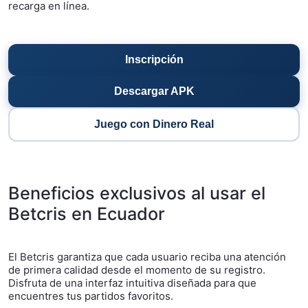
recarga en línea.
Inscripción
Descargar APK
Juego con Dinero Real
Beneficios exclusivos al usar el
Betcris en Ecuador
El Betcris garantiza que cada usuario reciba una atención
de primera calidad desde el momento de su registro.
Disfruta de una interfaz intuitiva diseñada para que
encuentres tus partidos favoritos.