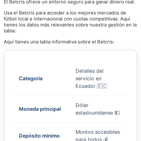
El Betcris ofrece un entorno seguro para ganar dinero real.
Usa el Betcris para acceder a los mejores mercados de
fútbol local e internacional con cuotas competitivas. Aquí
tienes los datos más relevantes sobre nuestra gestión en la
tabla:
Aquí tienes una tabla informativa sobre el Betcris:
Detalles del
Categoría
servicio en
Ecuador 🇪🇨
Dólar
Moneda principal
estadounidense 💵
Montos accesibles
Depósito mínimo
para todos 💰